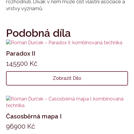
rozhodnutí. Divák v něm může číst vlastní asociace a
vrstvy významů.
Podobná díla
Paradox II
145500
Kč
Zobrazit Dílo
Časosběrná mapa I
96900
Kč