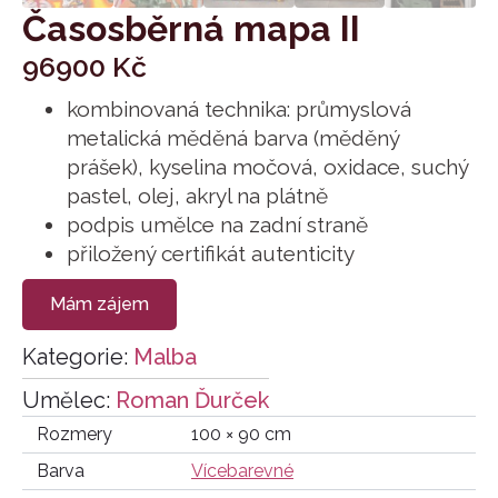
Časosběrná mapa II
96900
Kč
kombinovaná technika: průmyslová
metalická měděná barva (měděný
prášek), kyselina močová, oxidace, suchý
pastel, olej, akryl na plátně
podpis umělce na zadní straně
přiložený certifikát autenticity
Mám zájem
Kategorie:
Malba
Umělec:
Roman Ďurček
Rozmery
100 × 90 cm
Barva
Vícebarevné