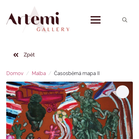
Search
for:
Zpět
Domov
Malba
Časosběrná mapa II