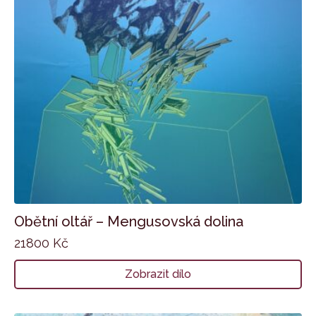
Obětní oltář – Mengusovská dolina
21800
Kč
Zobrazit dílo