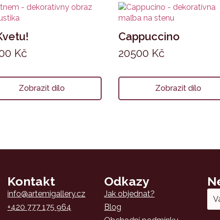
Kvetu!
Cappuccino
900
Kč
20500
Kč
Zobrazit dílo
Zobrazit dílo
Kontakt
Odkazy
N
Email
info@artemigallery.cz
Jak objednat?
*
+420 777 175 964
Blog