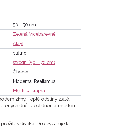
50 × 50 cm
Zelená
,
Vícebarevné
Akryl
plátno
střední (50 – 70 cm)
Čtverec
Moderna, Realismus
Městská krajina
hodem zimy. Teplé odstíny zlaté,
zářených dnů i poklidnou atmosféru
prožitek diváka. Dílo vyzařuje klid,