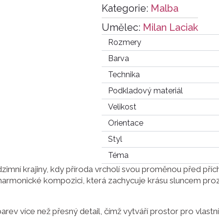
Kategorie:
Malba
Umělec:
Milan Laciak
Rozmery
Barva
Technika
Podkladový materiál
Velikost
Orientace
Styl
Téma
imní krajiny, kdy příroda vrcholí svou proměnou před příc
v harmonické kompozici, která zachycuje krásu sluncem pro
rev více než přesný detail, čímž vytváří prostor pro vlastní 