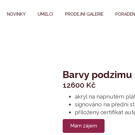
NOVINKY
UMĚLCI
PRODEJNÍ GALERIE
PORADEN
Barvy podzimu
12600
Kč
akryl na napnutém plá
signováno na přední s
přiložený certifikát aut
Mám zájem