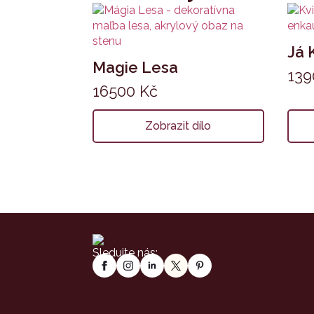
Já 
Magie Lesa
13
16500
Kč
Zobrazit dílo
Sledujte nás: