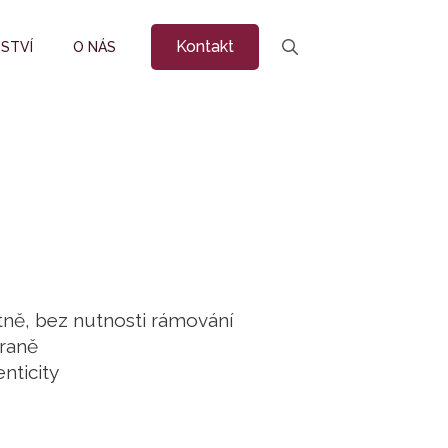
Kontakt
STVÍ
O NÁS
Search
for:
tně, bez nutnosti rámování
traně
enticity