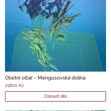
Obětní oltář – Mengusovská dolina
21800
Kč
Zobrazit dílo