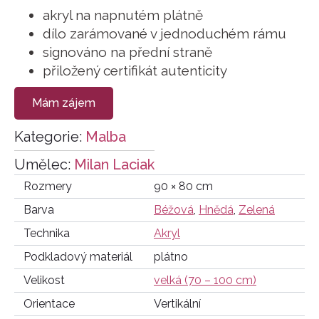
akryl na napnutém plátně
dílo zarámované v jednoduchém rámu
signováno na přední straně
přiložený certifikát autenticity
Mám zájem
Kategorie:
Malba
Umělec:
Milan Laciak
Rozmery
90 × 80 cm
Barva
Béžová
,
Hnědá
,
Zelená
Technika
Akryl
Podkladový materiál
plátno
Velikost
velká (70 – 100 cm)
Orientace
Vertikální