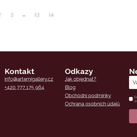
2
3
…
13
14
Kontakt
Odkazy
N
Email
info@artemigallery.cz
Jak objednat?
*
+420 777 175 964
Blog
Obchodní podmínky
Nam
S
ú
*
Ochrana osobních údajů