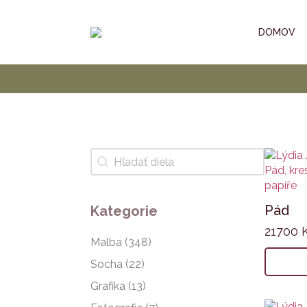
DOMOV
Hledat
Search content
Pád
Kategorie
21700
Kategorie
Malba
(348)
Socha
(22)
Grafika
(13)