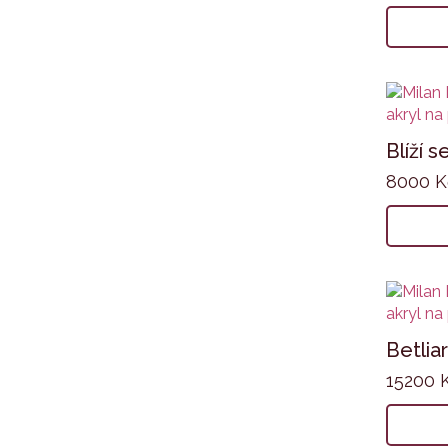
Blíží s
8000
K
Betliar
15200