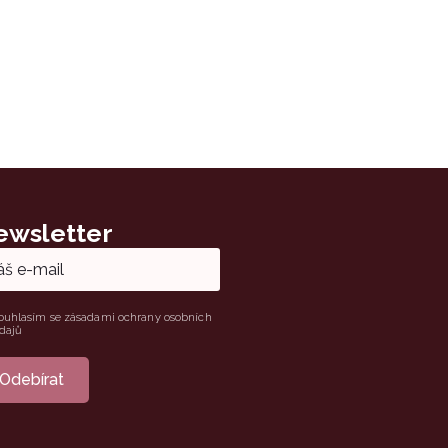
ewsletter
e
ouhlasím se zásadami ochrany osobních
dajů
Odebírat