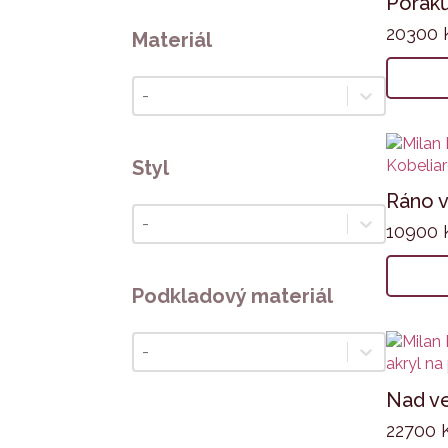
Poráků
20300
Materiál
Materiál
Materiál
Styl
Ráno v
Styl
Styl
10900
Podkladový materiál
Podkladový materiál
Podkladový materiál
Nad ve
22700