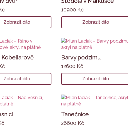
v dvůr
Stodola v Markušce
Kč
10900
Kč
Zobrazit dílo
Zobrazit dílo
 Kobeliarově
Barvy podzimu
Kč
12600
Kč
Zobrazit dílo
Zobrazit dílo
snicí
Tanečnice
Kč
26600
Kč