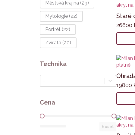
Městská krajina
(29)
Staré 
Mytologie
(22)
26600
Portrét
(22)
Zvířata
(20)
Technika
Ohrad
Technika
Technika
19800
Cena
Cena
Reset