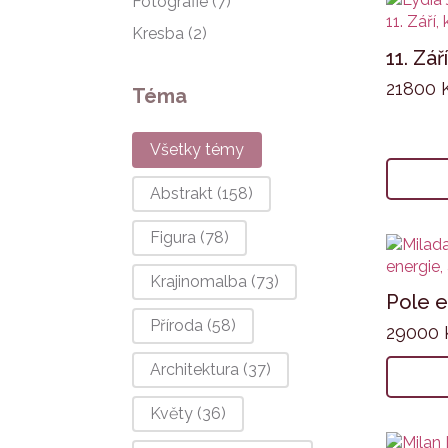
Fotografie
(7)
Kresba
(2)
11. Září
21800
Téma
Téma
Všetky témy
Abstrakt
(158)
Figura
(78)
Krajinomalba
(73)
Pole e
Příroda
(58)
29000
Architektura
(37)
Květy
(36)