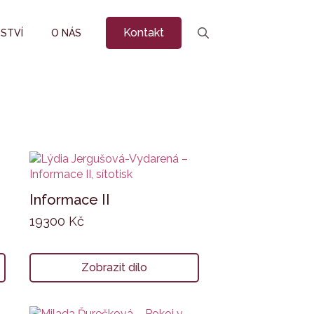
Kontakt
STVÍ
O NÁS
Search
for:
Informace II
19300
Kč
Zobrazit dílo