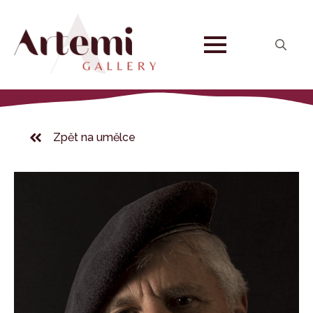
Search
for:
Zpět na umělce