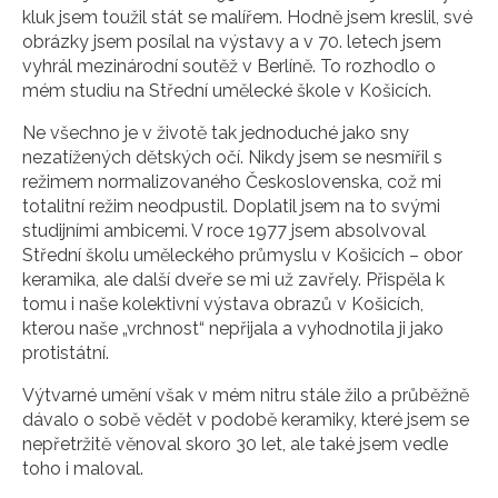
kluk jsem toužil stát se malířem. Hodně jsem kreslil, své
obrázky jsem posílal na výstavy a v 70. letech jsem
vyhrál mezinárodní soutěž v Berlíně. To rozhodlo o
mém studiu na Střední umělecké škole v Košicích.
Ne všechno je v životě tak jednoduché jako sny
nezatížených dětských očí. Nikdy jsem se nesmířil s
režimem normalizovaného Československa, což mi
totalitní režim neodpustil. Doplatil jsem na to svými
studijními ambicemi. V roce 1977 jsem absolvoval
Střední školu uměleckého průmyslu v Košicích – obor
keramika, ale další dveře se mi už zavřely. Přispěla k
tomu i naše kolektivní výstava obrazů v Košicích,
kterou naše „vrchnost“ nepřijala a vyhodnotila ji jako
protistátní.
Výtvarné umění však v mém nitru stále žilo a průběžně
dávalo o sobě vědět v podobě keramiky, které jsem se
nepřetržitě věnoval skoro 30 let, ale také jsem vedle
toho i maloval.