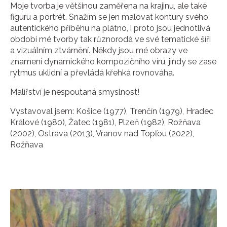
Moje tvorba je většinou zaměřena na krajinu, ale také
figuru a portrét. Snažím se jen malovat kontury svého
autentického příběhu na plátno, i proto jsou jednotlivá
období mé tvorby tak různorodá ve své tematické šíři
a vizuálním ztvárnění. Někdy jsou mé obrazy ve
znamení dynamického kompozičního víru, jindy se zase
rytmus uklidní a převládá křehká rovnováha.
Malířství je nespoutaná smyslnost!
Vystavoval jsem: Košice (1977), Trenčín (1979), Hradec
Králové (1980), Žatec (1981), Plzeň (1982), Rožňava
(2002), Ostrava (2013), Vranov nad Topľou (2022),
Rožňava