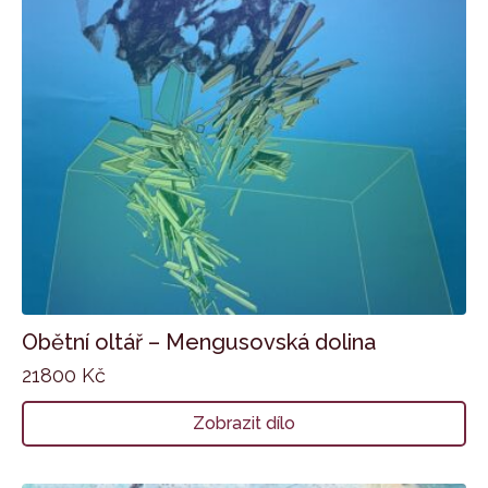
Obětní oltář – Mengusovská dolina
21800
Kč
Zobrazit dílo