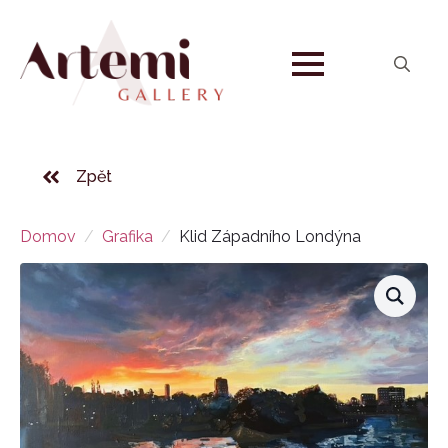
Search
for:
Zpět
Domov
Grafika
Klid Západního Londýna