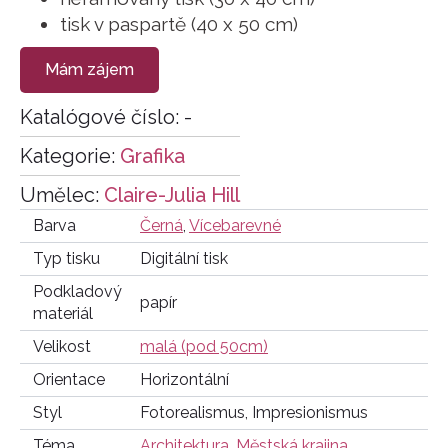
tisk v paspartě (40 x 50 cm)
Mám zájem
Katalógové číslo:
-
Kategorie:
Grafika
Umělec:
Claire-Julia Hill
Barva
Černá
,
Vícebarevné
Typ tisku
Digitální tisk
Podkladový
papír
materiál
Velikost
malá (pod 50cm)
Orientace
Horizontální
Styl
Fotorealismus, Impresionismus
Téma
Architektura
,
Městská krajina