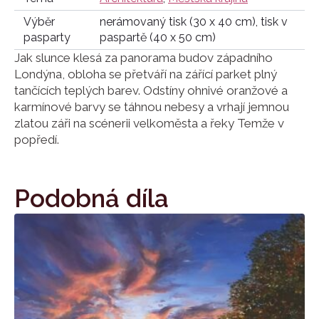
Výběr
nerámovaný tisk (30 x 40 cm), tisk v
pasparty
paspartě (40 x 50 cm)
Jak slunce klesá za panorama budov západního
Londýna, obloha se přetváří na zářící parket plný
tančících teplých barev. Odstíny ohnivé oranžové a
karmínové barvy se táhnou nebesy a vrhají jemnou
zlatou záři na scénerii velkoměsta a řeky Temže v
popředí.
Podobná díla