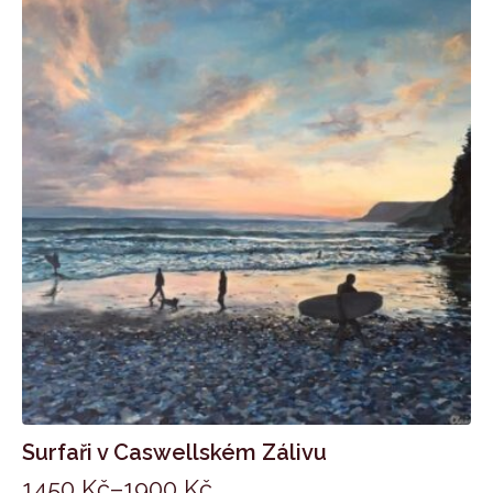
Surfaři v Caswellském Zálivu
1450
Kč
–
1900
Kč