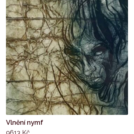
Vlnění nymf
9613
Kč