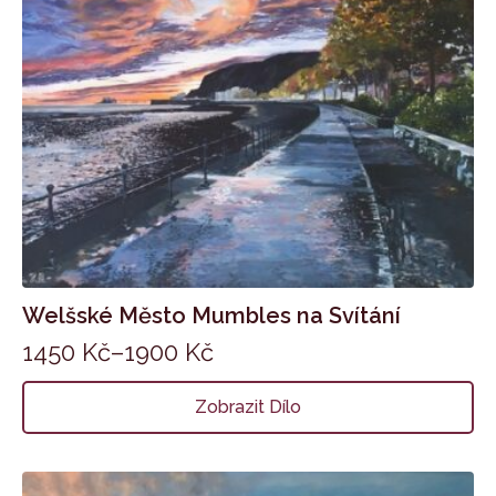
Welšské Město Mumbles na Svítání
1450
Kč
–
1900
Kč
Zobrazit Dílo