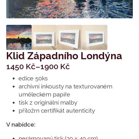
Klid Západního Londýna
1450
Kč
–
1900
Kč
edice 50ks
archivní inkousty na texturovaném
uměleckém papíře
tisk z originální malby
přiložrn certifikát autenticity
V nabídce:
nerámovaný tisk (30 x 40 cm)