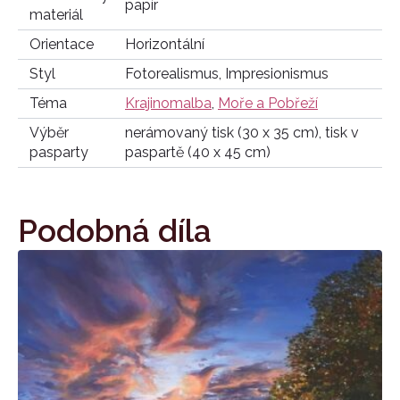
papír
materiál
Orientace
Horizontální
Styl
Fotorealismus, Impresionismus
Téma
Krajinomalba
,
Moře a Pobřeží
Výběr
nerámovaný tisk (30 x 35 cm), tisk v
pasparty
paspartě (40 x 45 cm)
Podobná díla