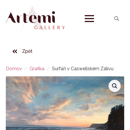
Search
for:
Zpět
Domov
Grafika
Surfaři v Caswellském Zálivu