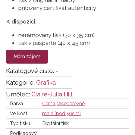
tisk z originální malby
přiložený certifikát autenticity
K dispozici:
nerámovaný tisk (30 x 35 cm)
tisk v paspartě (40 x 45 cm)
Mám zájem
Katalógové číslo:
-
Kategorie:
Grafika
Umělec:
Claire-Julia Hill
Barva
Černá
,
Vícebarevné
Velikost
malá (pod 50cm)
Typ tisku
Digitální tisk
Podkladový