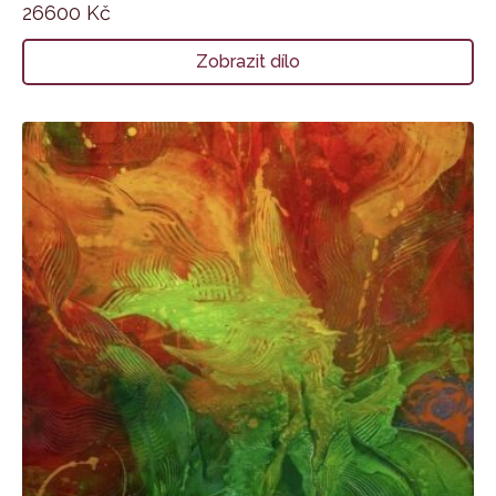
26600
Kč
Zobrazit dílo