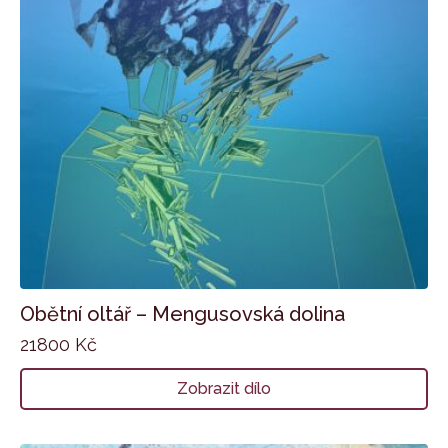
Obětní oltář – Mengusovská dolina
21800
Kč
Zobrazit dílo