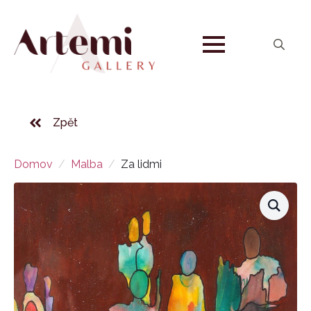
Search
for:
Zpět
Domov
Malba
Za lidmi