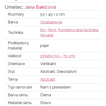
Umělec:
Jana Bakičová
Rozmery
53 × 45 × 2 cm
Barva
Vícebarevné
fixy
,
Akryl
,
Kombinovaná technika
,
Technika
Akvarel
Podkladový
papír
materiál
Velikost
střední (50 – 70 cm)
Orientace
Vertikální
Styl
Abstrakt, Dekorativní
Téma
Abstrakt
Typ rámování
Rám s plexisklem
Barva rámu
Čierna
Materiál rámu
Dřevo