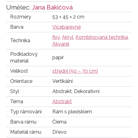
Umělec:
Jana Bakičová
Rozmery
53 × 45 × 2 cm
Barva
Vícebarevné
fixy
,
Akryl
,
Kombinovaná technika
,
Technika
Akvarel
Podkladový
papír
materiál
Velikost
střední (50 – 70 cm)
Orientace
Vertikální
Styl
Abstrakt, Dekorativní
Téma
Abstrakt
Typ rámování
Rám s plexisklem
Barva rámu
Čierna
Materiál rámu
Dřevo