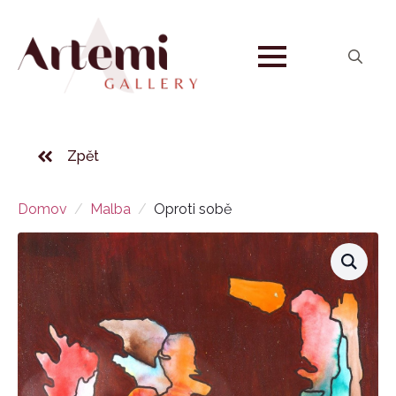
Search
for:
Zpět
Domov
Malba
Oproti sobě