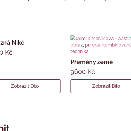
ězná Niké
70
Kč
Přeměny země
9600
Kč
Zobrazit Dílo
Zobrazit Dílo
bit