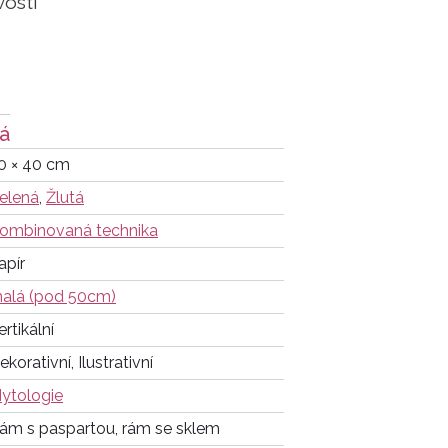
vosti
vá
0 × 40 cm
elená
,
Žlutá
ombinovaná technika
apír
alá (pod 50cm)
ertikální
ekorativní, Ilustrativní
ytologie
ám s paspartou, rám se sklem