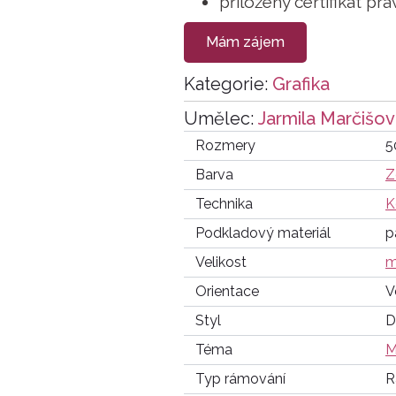
přiložený certifikát pra
Mám zájem
Kategorie:
Grafika
Umělec:
Jarmila Marčišo
Rozmery
5
Barva
Z
Technika
K
Podkladový materiál
p
Velikost
m
Orientace
V
Styl
D
Téma
M
Typ rámování
R