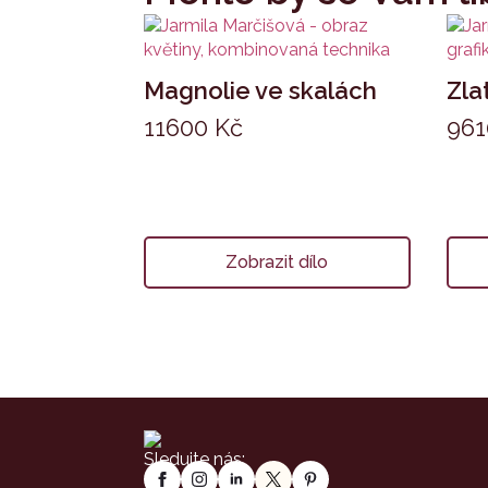
Magnolie ve skalách
Zla
11600
Kč
96
Zobrazit dílo
Sledujte nás: