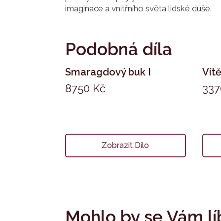
imaginace a vnitřního světa lidské duše.
Podobná díla
Smaragdový buk I
Vít
8750
Kč
33
Zobrazit Dílo
Mohlo by se Vám lí