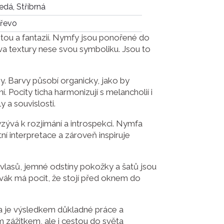
edá, Stříbrná
řevo
itou a fantazií. Nymfy jsou ponořené do
tva textury nese svou symboliku. Jsou to
y. Barvy působí organicky, jako by
 Pocity ticha harmonizují s melancholií i
 a souvislosti.
zývá k rozjímání a introspekci. Nymfa
í interpretace a zároveň inspiruje
a vlasů, jemné odstíny pokožky a šatů jsou
Divák má pocit, že stojí před oknem do
 a je výsledkem důkladné práce a
m zážitkem, ale i cestou do světa