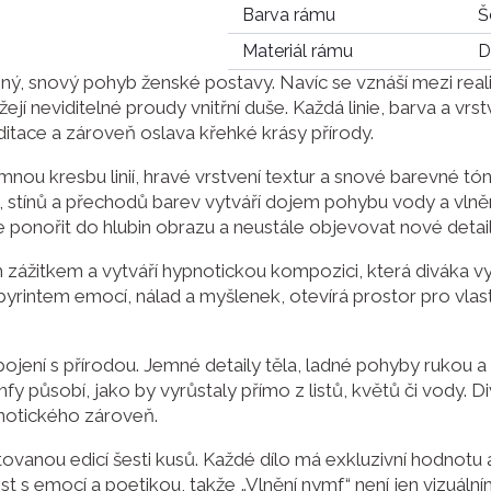
Barva rámu
Š
Materiál rámu
D
ný, snový pohyb ženské postavy. Navíc se vznáší mezi real
í neviditelné proudy vnitřní duše. Každá linie, barva a vrs
itace a zároveň oslava křehké krásy přírody.
ou kresbu linií, hravé vrstvení textur a snové barevné tón
 stínů a přechodů barev vytváří dojem pohybu vody a vlnění.
 ponořit do hlubin obrazu a neustále objevovat nové detaily
m zážitkem a vytváří hypnotickou kompozici, která diváka vy
rintem emocí, nálad a myšlenek, otevírá prostor pro vlastn
opojení s přírodou. Jemné detaily těla, ladné pohyby rukou 
fy působí, jako by vyrůstaly přímo z listů, květů či vody. 
notického zároveň.
ovanou edicí šesti kusů. Každé dílo má exkluzivní hodnotu
 s emocí a poetikou, takže „Vlnění nymf“ není jen vizuální