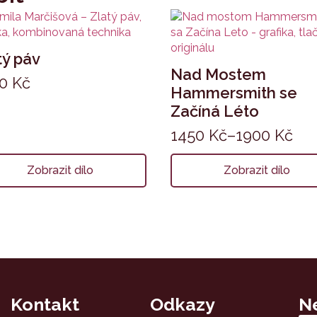
tý páv
Nad Mostem
10
Kč
Hammersmith se
Začíná Léto
1450
Kč
–
1900
Kč
Zobrazit dílo
Zobrazit dílo
Kontakt
Odkazy
N