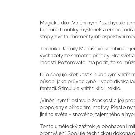
Magické dílo „Vlnění nymf“ zachycuje jem
tajemné hloubky myšlenek a emocí, odrážej
stopy života, momenty introspektivní med
Technika Jarmily Marčišové kombinuje jemn
vycházely ze samotné přírody. Hra světla,
radostí. Pozorovatel má pocit, že se může
Dílo spojuje křehkost s hlubokým vnitřní
působí jako průvodkyně – vede diváka laby
fantazii. Stimuluje vnitřní klid i neklid.
„Vlnění nymf“ oslavuje ženskost a její pr
propojeny s přírodními motivy. Přesto nym
jiného světa – snového, tajemného a hyp
Tento umělecký zážitek je obohacen limit
promyšlení. Spojuje technickou dokonalost