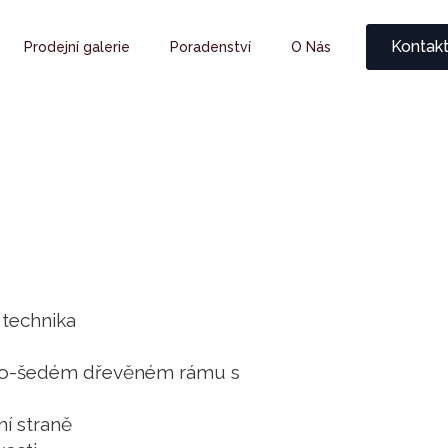
Kontak
Prodejní galerie
Poradenství
O Nás
 technika
no-šedém dřevěném rámu s
í straně