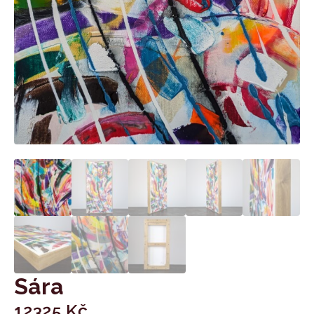
Sára
12325
Kč