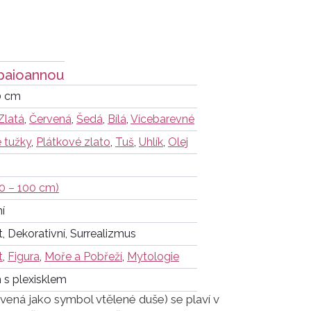
paioannou
0 cm
Zlatá
,
Červená
,
Šedá
,
Bílá
,
Vícebarevné
 tužky
,
Plátkové zlato
,
Tuš
,
Uhlík
,
Olej
70 – 100 cm)
ní
, Dekorativní, Surrealizmus
t
,
Figura
,
Moře a Pobřeží
,
Mytologie
m s plexisklem
vená jako symbol vtělené duše) se plaví v