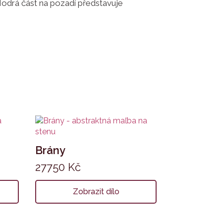
Modrá část na pozadí představuje
Brány
27750
Kč
Zobrazit dílo