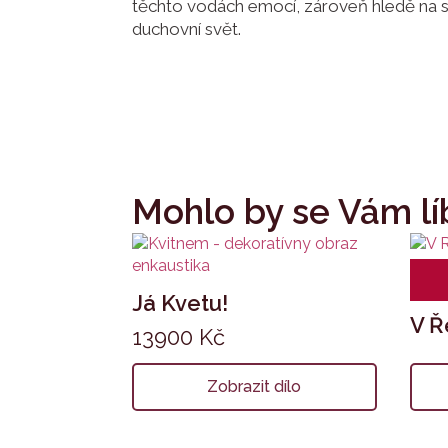
těchto vodách emocí, zároveň hledě na s
duchovní svět.
Mohlo by se Vám lí
Já Kvetu!
V Ř
13900
Kč
Zobrazit dílo