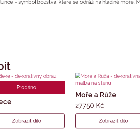
lunce – symbol božstva, které se odráží na hladině moře. 
bit
Prodáno
Moře a Růže
ece
27750
Kč
Zobrazit dílo
Zobrazit dílo