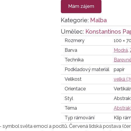
Mám zájem
Kategorie:
Malba
Umělec:
Konstantinos Pa
Rozmery
100 × 7
Barva
Modrá
,
Technika
Barevné
Podkladový materiál
papír
Velikost
velká (
Orientace
Vertikál
Styl
Abstrakt
Téma
Abstrak
Typ rámování
Klip rá
symbol světa emocí a pocitů. Červená lidská postava (čer