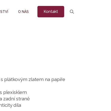
Kontakt
STVÍ
O NÁS
Search
for:
s plátkovým zlatem na papíře
s plexisklem
a zadní straně
ticity díla