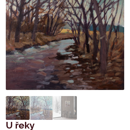
U řeky