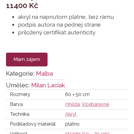
11400
Kč
akryl na napnutom plátne, bez rámu
podpis autora na pednej strane
priložený certifikát autenticity
Mám zájem
Kategorie:
Malba
Umělec:
Milan Laciak
Rozmery
60 × 50 cm
Barva
Hnědá
,
Vícebarevné
Technika
Akryl
Podkladový materiál
plátno
Velikost
střední (50 – 70 cm)