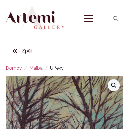
Search
for:
Zpět
Domov
Malba
U řeky