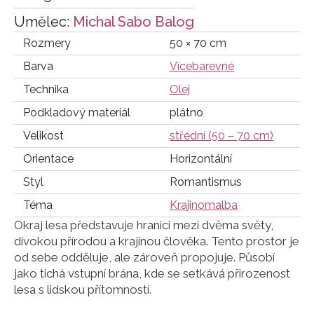
Umělec:
Michal Sabo Balog
Rozmery
50 × 70 cm
Barva
Vícebarevné
Technika
Olej
Podkladový materiál
plátno
Velikost
střední (50 – 70 cm)
Orientace
Horizontální
Styl
Romantismus
Téma
Krajinomalba
Okraj lesa představuje hranici mezi dvěma světy,
divokou přírodou a krajinou člověka. Tento prostor je
od sebe odděluje, ale zároveň propojuje. Působí
jako tichá vstupní brána, kde se setkává přirozenost
lesa s lidskou přítomností.