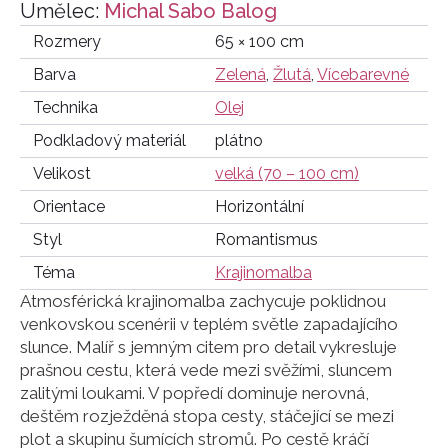
Umělec:
Michal Sabo Balog
Rozmery
65 × 100 cm
Barva
Zelená
,
Žlutá
,
Vícebarevné
Technika
Olej
Podkladový materiál
plátno
Velikost
velká (70 – 100 cm)
Orientace
Horizontální
Styl
Romantismus
Téma
Krajinomalba
Atmosférická krajinomalba zachycuje poklidnou
venkovskou scenérii v teplém světle zapadajícího
slunce. Malíř s jemným citem pro detail vykresluje
prašnou cestu, která vede mezi svěžími, sluncem
zalitými loukami. V popředí dominuje nerovná,
deštěm rozježděná stopa cesty, stáčející se mezi
plot a skupinu šumících stromů. Po cestě kráčí