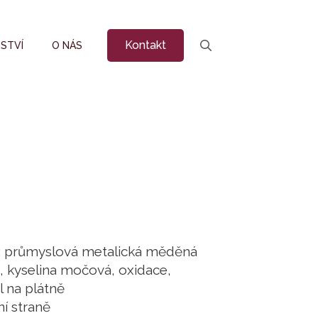
Kontakt
STVÍ
O NÁS
Search
for:
: průmyslová metalická měděná
, kyselina močová, oxidace,
l na plátně
í straně