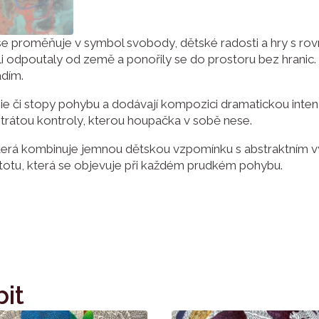
se proměňuje v symbol svobody, dětské radosti a hry s r
hvíli odpoutaly od země a ponořily se do prostoru bez hrani
adím.
e či stopy pohybu a dodávají kompozici dramatickou intenz
ztrátou kontroly, kterou houpačka v sobě nese.
terá kombinuje jemnou dětskou vzpomínku s abstraktním vý
jistotu, která se objevuje při každém prudkém pohybu.
bit