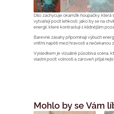
Dílo zachycuje okamžik houpačky, která 
vytvářejí pocit lehkosti, jako by se na c
energii, které kontrastují s klidnějším poz
Barevné zásahy připomínají výbuch energi
vnitřní napětí mezi hravostí a nečekanou 
Výsledkem je vizuálně působivá scéna, k
vlastní pocit volnosti a zároveň přijal ne
Mohlo by se Vám lí