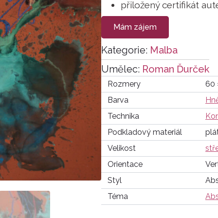
přiložený certifikát aut
Mám zájem
Kategorie:
Malba
Umělec:
Roman Ďurček
Rozmery
60 
Barva
Hn
Technika
Kom
Podkladový materiál
plá
Velikost
stř
Orientace
Ver
Styl
Abs
Téma
Abs