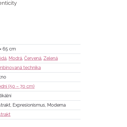
enticity
× 65 cm
ědá
,
Modrá
,
Červená
,
Zelená
binovaná technika
tno
ední (50 – 70 cm)
tikální
trakt, Expresionismus, Moderna
trakt