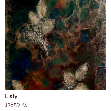
Listy
13850
Kč