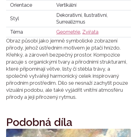
Orientace
Vertikální
Dekorativní, Ilustrativní,
Styl
Surrealizmus
Téma
Geometrie
,
Zvířata
Obraz působí jako jemně symbolické zobrazení
přírody, jehož ústředním motivem je ptačí hnízdo.
Křehký, a zároveň bezpečný prostor. Kompozice
pracuje s organickými tvary a přírodními strukturami,
které připomínají větve, listy či stébla trávy, a
společně vytvářejí harmonický celek inspirovaný
přírodním prostředím. Dílo se nesnaží zachytit pouze
vizuální podobu, ale také vyjádřit vnitřní atmosféru
přírody a její přirozený rytmus.
Podobná díla