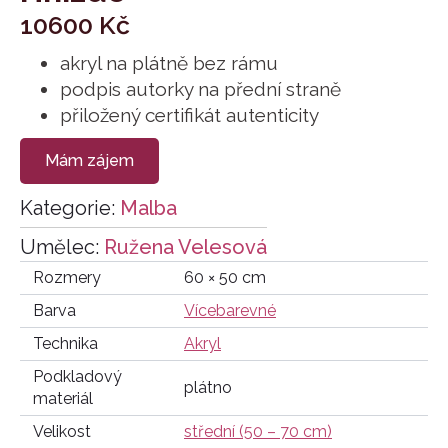
10600
Kč
akryl na plátně bez rámu
podpis autorky na přední straně
přiložený certifikát autenticity
Mám zájem
Kategorie:
Malba
Umělec:
Ružena Velesová
Rozmery
60 × 50 cm
Barva
Vícebarevné
Technika
Akryl
Podkladový
plátno
materiál
Velikost
střední (50 – 70 cm)