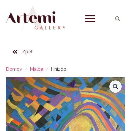
Search
for:
Zpět
Domov
Malba
Hnízdo