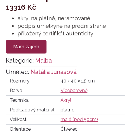
13316
Kč
akryl na plátně, nerámované
podpis umělkyně na přední straně
přiložený certifikát autenticity
Mám zájem
Kategorie:
Malba
Umělec:
Natália Junasová
Rozmery
40 × 40 × 1.5 cm
Barva
Vícebarevné
Technika
Akryl
Podkladový materiál
plátno
Velikost
malá (pod 50cm)
Orientace
Čtverec