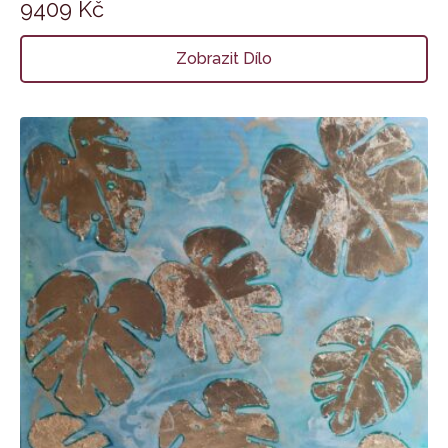
9409
Kč
Zobrazit Dílo