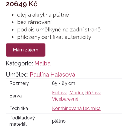
20649
Kč
olej a akryl na plátně
bez rámování
podpis umělkyně na zadní straně
přiložený certifikát autenticity
Mám zájem
Kategorie:
Malba
Umělec:
Paulína Halasová
Rozmery
85 × 85 cm
Fialová
,
Modrá
,
Růžová
,
Barva
Vícebarevné
Technika
Kombinovaná technika
Podkladový
plátno
materiál