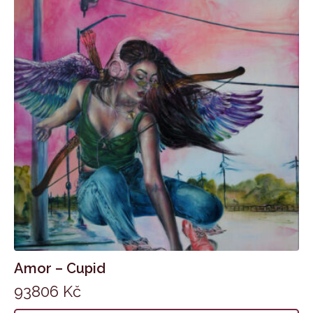
Amor – Cupid
93806
Kč