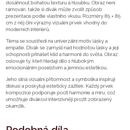
dosáhnout bohatou texturu a hloubku. Obraz není
rámován, takže si divák může zvolit způsob
prezentace podle vlastního vkusu. Rozměry 85 × 85
cm z něj činí výrazný vizuální prvek vhodný do
moderních interiérů.
Téma se soustředí na univerzální motiv lásky a
empatie. Divák se zamyslí nad hodnotou lásky a její
schopností přinášet klid a harmonii do světa. Obraz
oslovuje ty, kteří hledají dílo s hlubokým
emocionálním poselstvím a jemnou estetikou.
Jeho silná vizuální přítomnost a symbolika inspirují
diskusi a poskytují estetický zážitek. Každý prvek
kompozice podporuje pocit harmonie a míru, což
umožňuje divákovi intenzivněji prožít zobrazený
okamžik.
Podobná díla