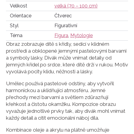
Velikost
velká (70 – 100 cm)
Orientace
Čtverec
Styl
Figurativní
Téma
Figura
,
Mytologie
Obraz zobrazuje dítě s křídly, sedící v klidném
prostředí a obklopené jemnými pastelovými barvami
a symboly lásky. Divák může vnímat detaily od
jemných křídel po srdce, které dítě drží v rukou. Motiv
vyvolává pocity klidu, něžnosti a lásky.
Umělec používá pastelové odstíny, aby vytvořil
harmonickou a uklidňující atmosféru. Jemné
přechody mezi barvami a světlem zdůrazňují
křehkost a čistotu okamžiku. Kompozice obrazu
vyvažuje jednotlivé prvky tak, aby divák mohl vnímat
každý detail a cítit emocionální náboj díla.
Kombinace oleje a akrylu na plátně umožňuje