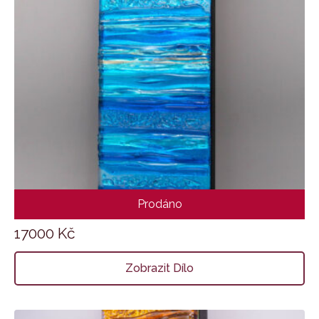
Prodáno
Stříbro v Tyrkysu
17000
Kč
Zobrazit Dílo