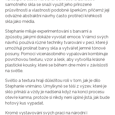
samotného skla se snaží využít jeho přirozené
průsvitnosti a vlastností podobné šperkům, přičemž její
odvážné abstraktní návrhy často protiřečí křehkosti
skla jako média.
Stephanie miluje experimentování s barvami a
způsoby, jakými dokáže vyvolat emoce. V rámci svých
návrhů používá různé techniky tvarování v peci, které jí
umožňují prolínat barvy skla a vytvářet jemné tónové
posuny. Pomocí vícenásobného vypalování kombinuje
povrchovou texturu, vzor a lesk, aby vytvořila krásné
plastické kousky, které se během dne mění v závislosti
na světle.
Světlo a textura hrají důležitou roli v tom, jak je dílo
Stephanie vnímáno. Umylkyně se těší z výzev, které je
sklo přináší a vždy je nadšená když na konci procesu
otevře kamna, protože si nikdy není úplně jistá, jak bude
hotový kus vypadat.
Kromě vystavování svých prací na národní i