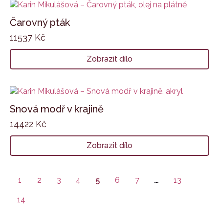
Čarovný pták
11537
Kč
Zobrazit dílo
Snová modř v krajině
14422
Kč
Zobrazit dílo
1
2
3
4
5
6
7
…
13
14