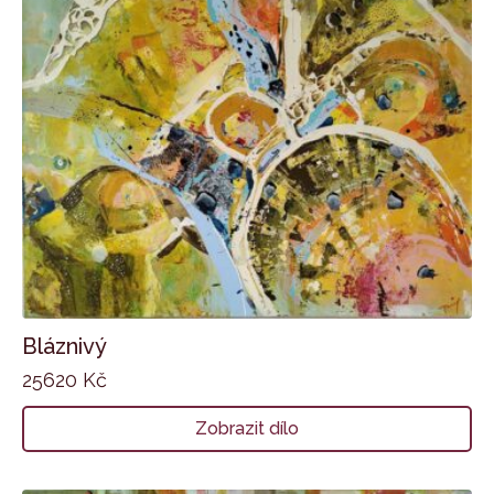
Bláznivý
25620
Kč
Zobrazit dílo