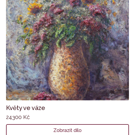
Květy ve váze
24300
Kč
Zobrazit dílo