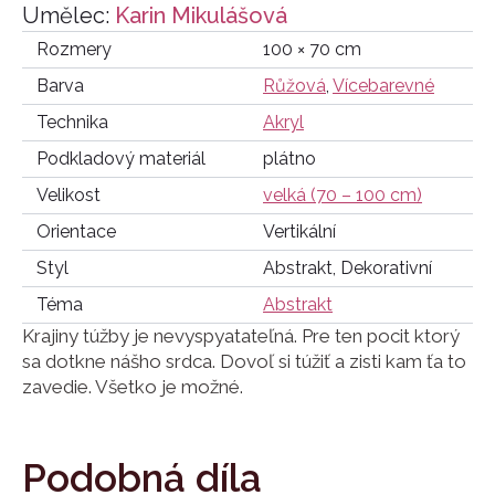
Umělec:
Karin Mikulášová
Rozmery
100 × 70 cm
Barva
Růžová
,
Vícebarevné
Technika
Akryl
Podkladový materiál
plátno
Velikost
velká (70 – 100 cm)
Orientace
Vertikální
Styl
Abstrakt, Dekorativní
Téma
Abstrakt
Krajiny túžby je nevyspyatateľná. Pre ten pocit ktorý
sa dotkne nášho srdca. Dovoľ si túžiť a zisti kam ťa to
zavedie. Všetko je možné.
Podobná díla