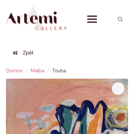
Search
for:
Zpět
Domov
Malba
Touha