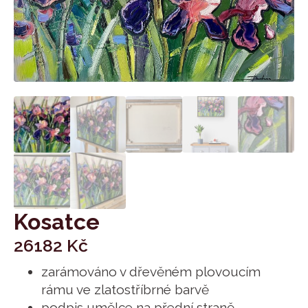
Kosatce
26182
Kč
zarámováno v dřevěném plovoucím
rámu ve zlatostříbrné barvě
podpis umělce na přední straně