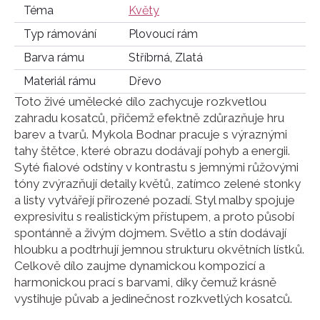
Téma
Květy
Typ rámování
Plovoucí rám
Barva rámu
Stříbrná, Zlatá
Materiál rámu
Dřevo
Toto živé umělecké dílo zachycuje rozkvetlou
zahradu kosatců, přičemž efektně zdůrazňuje hru
barev a tvarů. Mykola Bodnar pracuje s výraznými
tahy štětce, které obrazu dodávají pohyb a energii.
Syté fialové odstíny v kontrastu s jemnými růžovými
tóny zvýrazňují detaily květů, zatímco zelené stonky
a listy vytvářejí přirozené pozadí. Styl malby spojuje
expresivitu s realistickým přístupem, a proto působí
spontánně a živým dojmem. Světlo a stín dodávají
hloubku a podtrhují jemnou strukturu okvětních lístků.
Celkově dílo zaujme dynamickou kompozicí a
harmonickou prací s barvami, díky čemuž krásně
vystihuje půvab a jedinečnost rozkvetlých kosatců.