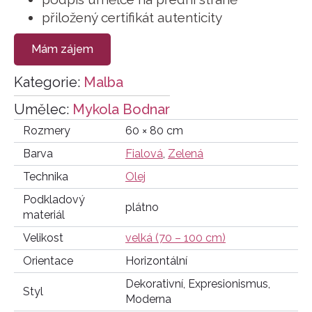
přiložený certifikát autenticity
Mám zájem
Kategorie:
Malba
Umělec:
Mykola Bodnar
Rozmery
60 × 80 cm
Barva
Fialová
,
Zelená
Technika
Olej
Podkladový
plátno
materiál
Velikost
velká (70 – 100 cm)
Orientace
Horizontální
Dekorativní, Expresionismus,
Styl
Moderna