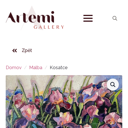
Search
for:
Zpět
Domov
Malba
Kosatce