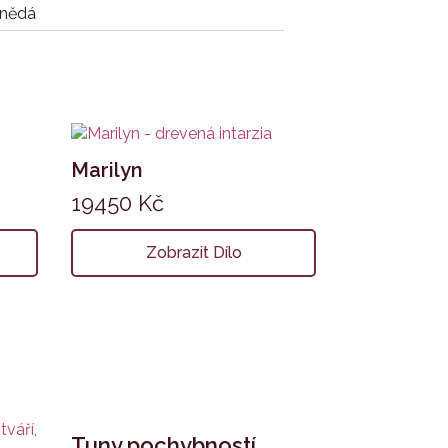
nědá
Marilyn
19450
Kč
Zobrazit Dílo
Tuny pochybností