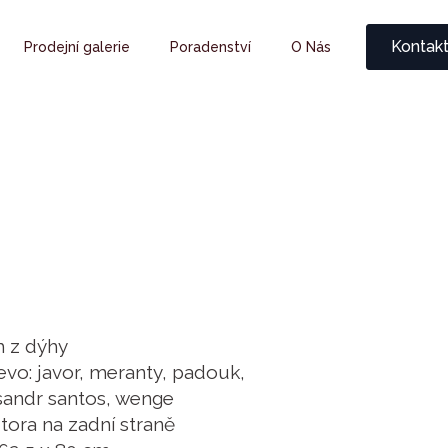
Kontak
Prodejní galerie
Poradenství
O Nás
m z dýhy
vo: javor, meranty, padouk,
isandr santos, wenge
tora na zadní straně