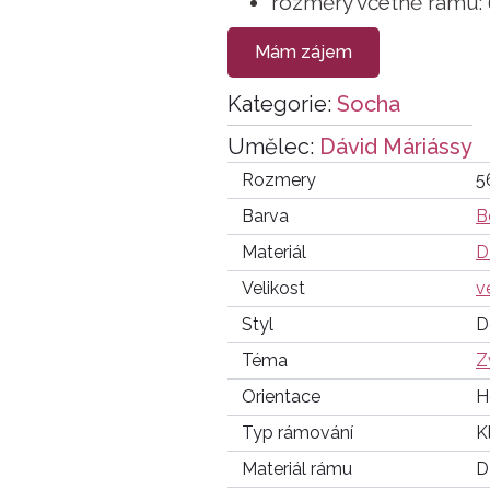
rozměry včetně rámu: 
Mám zájem
Kategorie:
Socha
Umělec:
Dávid Máriássy
Rozmery
5
Barva
B
Materiál
D
Velikost
v
Styl
D
Téma
Z
Orientace
H
Typ rámování
K
Materiál rámu
D