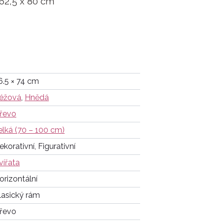
62,5 x 80 cm
6.5 × 74 cm
éžová
,
Hnědá
řevo
elká (70 – 100 cm)
ekorativní, Figurativní
vířata
orizontální
lasický rám
řevo