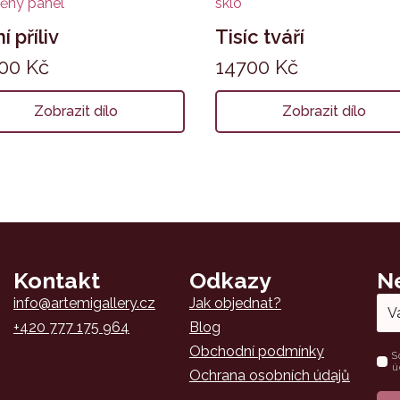
í příliv
Tisíc tváří
500
Kč
14700
Kč
Zobrazit dílo
Zobrazit dílo
Kontakt
Odkazy
N
Email
info@artemigallery.cz
Jak objednat?
*
+420 777 175 964
Blog
Obchodní podmínky
Nam
S
ú
*
Ochrana osobních údajů