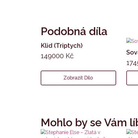
Podobná díla
Klid (Triptych)
Sov
149000
Kč
17
Zobrazit Dílo
Mohlo by se Vám lí