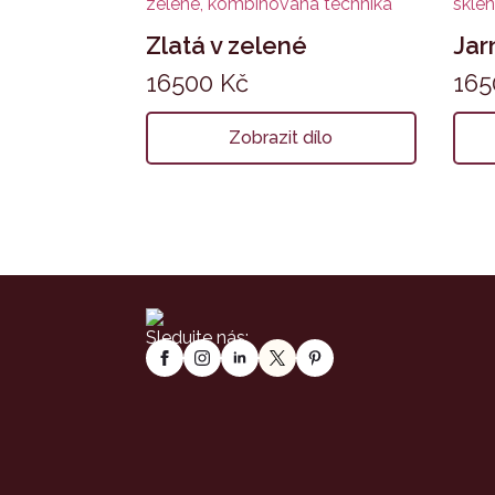
Zlatá v zelené
Jarn
16500
Kč
16
Zobrazit dílo
Sledujte nás: