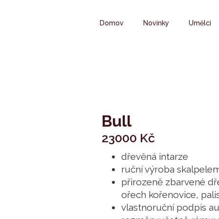
Domov
Novinky
Umělci
Bull
23000
Kč
dřevěná intarze
ruční výroba skalpele
přirozeně zbarvené dře
ořech kořenovice, pal
vlastnoruční podpis au