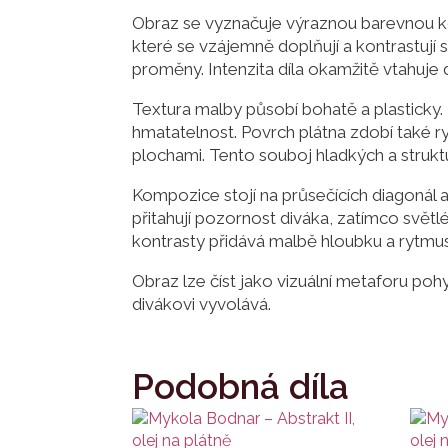
Obraz se vyznačuje výraznou barevnou ko
které se vzájemně doplňují a kontrastují s
proměny. Intenzita díla okamžitě vtahuje
Textura malby působí bohatě a plasticky. 
hmatatelnost. Povrch plátna zdobí také ryt
plochami. Tento souboj hladkých a strukt
Kompozice stojí na průsečících diagonál a 
přitahují pozornost diváka, zatímco světl
kontrasty přidává malbě hloubku a rytmus
Obraz lze číst jako vizuální metaforu poh
divákovi vyvolává.
Podobná díla