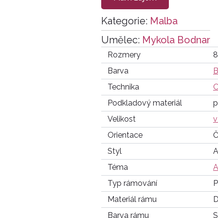
Kategorie:
Malba
Umělec:
Mykola Bodnar
Rozmery
8
Barva
B
Technika
O
Podkladový materiál
p
Velikost
v
Orientace
Č
Styl
A
Téma
A
Typ rámování
P
Materiál rámu
D
Barva rámu
S