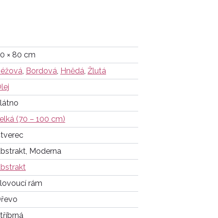
0 × 80 cm
éžová
,
Bordová
,
Hnědá
,
Žlutá
lej
látno
elká (70 – 100 cm)
tverec
bstrakt, Moderna
bstrakt
lovoucí rám
řevo
tříbrná