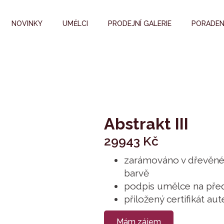
NOVINKY
UMĚLCI
PRODEJNÍ GALERIE
PORADEN
Abstrakt III
29943
Kč
zarámováno v dřevěné
barvě
podpis umělce na před
přiložený certifikát aut
Mám zájem