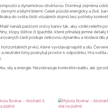
mpozicí a dynamickou strukturou. Dominují zejména odstín
 černými a bílými liniemi. Celek působí energicky a živě, b
 diváka do světa čistě vizuálních dojmů bez potřeby konkré
Malíř nanáší pastózní vrstvy barev tak, aby vznikl reliéfní
iny, stopy štětce či špachtle, které přinášejí jemné detaily 
urovaných částí posiluje celkovou dynamiku a dodává dílu j
horizontálních prvků, které vyvolávají napětí a sílu. Červen
é a neutrální tóny poskytují prostor k odpočinku. Hra světla
.
ybu, síly a energie. Nezobrazuje konkrétní realitu, ale zp