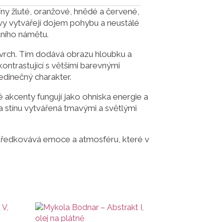
y žluté, oranžové, hnědé a červené,
arvy vytvářejí dojem pohybu a neustálé
tního námětu.
 povrch. Tím dodává obrazu hloubku a
kontrastující s většími barevnými
edinečný charakter.
é akcenty fungují jako ohniska energie a
 a stínu vytvářená tmavými a světlými
rostředkovává emoce a atmosféru, které v