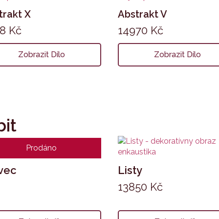
trakt X
Abstrakt V
78
Kč
14970
Kč
Zobrazit Dílo
Zobrazit Dílo
bit
Prodáno
vec
Listy
13850
Kč