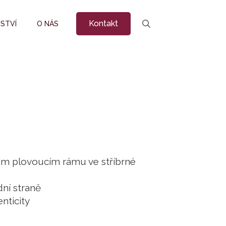
Kontakt
STVÍ
O NÁS
Search
for:
m plovoucím rámu ve stříbrné
ní straně
enticity