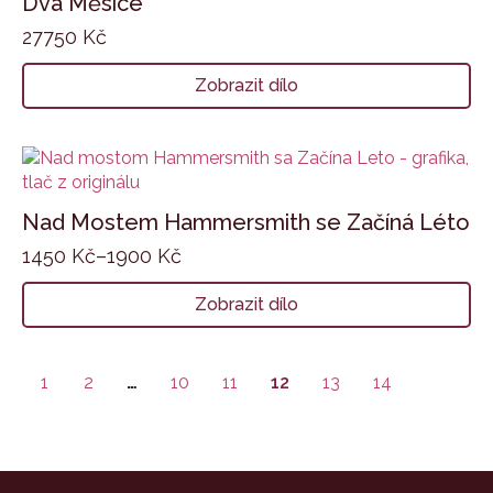
Dva Měsíce
27750
Kč
Zobrazit dílo
Nad Mostem Hammersmith se Začíná Léto
1450
Kč
–
1900
Kč
Zobrazit dílo
1
2
…
10
11
12
13
14