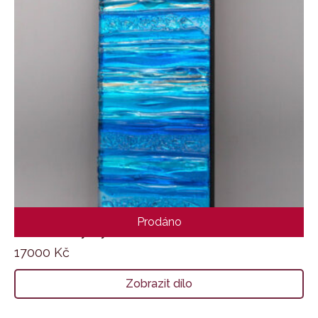
Prodáno
Stříbro v Tyrkysu
17000
Kč
Zobrazit dílo