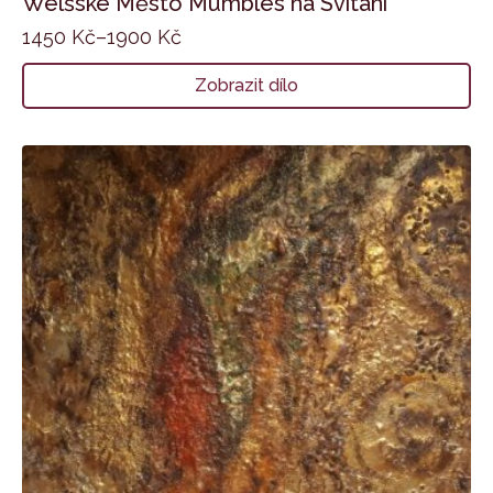
Welšské Město Mumbles na Svítání
1450
Kč
–
1900
Kč
Zobrazit dílo